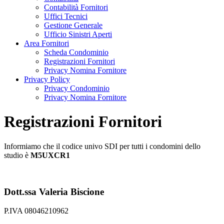
Contabilità Fornitori
Uffici Tecnici
Gestione Generale
Ufficio Sinistri Aperti
Area Fornitori
Scheda Condominio
Registrazioni Fornitori
Privacy Nomina Fornitore
Privacy Policy
Privacy Condominio
Privacy Nomina Fornitore
Registrazioni Fornitori
Informiamo che il codice univo SDI per tutti i condomini dello
studio è
M5UXCR1
Dott.ssa Valeria Biscione
P.IVA 08046210962